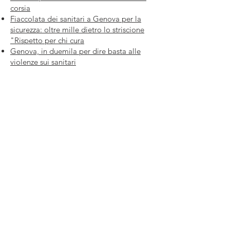
corsia
Fiaccolata dei sanitari a Genova per la
sicurezza: oltre mille dietro lo striscione
"Rispetto per chi cura
Genova, in duemila per dire basta alle
violenze sui sanitari
27 aprile
Violenze contro il personale sanitario,
Magliozzi (Cisl Medici) a TAG24:
“Investire nella sanità è essenziale”
Psichiatra uccisa, manifestazione dei
medici a de Ferrari il prossimo 3 maggio:
“Servono misure per garantire la
sicurezza”
26 aprile
Comunicato Stampa 26 aprile
Piazza Campetto,
Genova, 16123