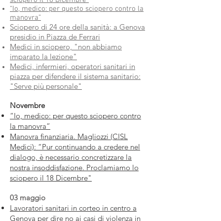
sciopero il 18 Dicembre"
“Io, medico: per questo sciopero contro la
manovra”
Sciopero di 24 ore della sanità: a Genova
presidio in Piazza de Ferrari
Medici in sciopero, "non abbiamo
imparato la lezione"
Medici, infermieri, operatori sanitari in
piazza per difendere il sistema sanitario:
"Serve più personale"
Novembre
“Io, medico: per questo sciopero contro
la manovra”
Manovra finanziaria. Magliozzi (CISL
Medici): “Pur continuando a credere nel
dialogo, è necessario concretizzare la
nostra insoddisfazione. Proclamiamo lo
sciopero il 18 Dicembre"
03 maggio
Lavoratori sanitari in corteo in centro a
Genova per dire no ai casi di violenza in