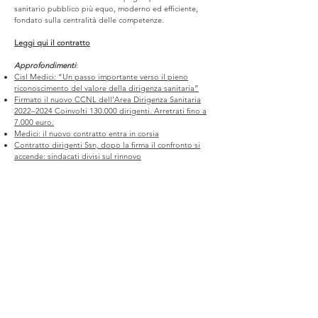
sanitario pubblico più equo, moderno ed efficiente,
fondato sulla centralità delle competenze.
Leggi qui il contratto​
Approfondimenti
:
Cisl Medici: “Un passo importante verso il pieno
riconoscimento del valore della dirigenza sanitaria”
Firmato il nuovo CCNL dell’Area Dirigenza Sanitaria
2022–2024 Coinvolti 130.000 dirigenti. Arretrati fino a
7.000 euro.
Medici: il nuovo contratto entra in corsia
Contratto dirigenti Ssn, dopo la firma il confronto si
accende: sindacati divisi sul rinnovo